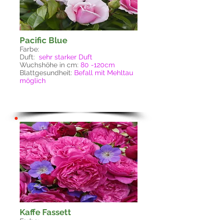
Pacific Blue
Farbe:
Duft:
sehr
starker Duft
Wuchshöhe in cm:
80 -120cm
Blattgesundheit:
Befall mit Mehltau
möglich
Kaffe Fassett