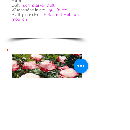
Farbe:
Duft:
sehr
starker Duft
Wuchshöhe in cm:
50 -80cm
Blattgesundheit:
Befall mit Mehltau
möglich
Nostalgie
Farbe:
Pink
Duft:
guter Rosend
uft
Wuchshöhe in cm:
80-120cm
Blattgesundheit:
Befall mit Mehltau