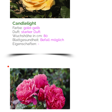
Candlelight
Farbe:
gold-gelb
Duft:
starker Duft
Wuchshöhe in cm:
80
Blattgesundheit:
Befall möglich
Eigenschaften:
-