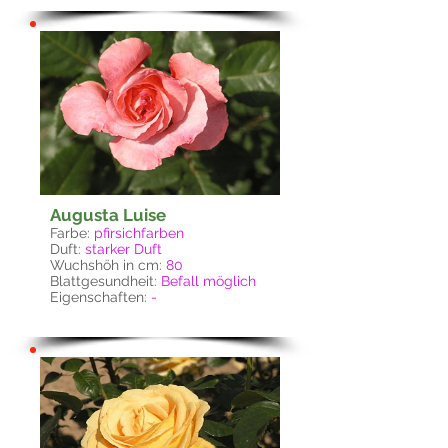
Augusta Luise
Farbe:
pfirsichfarben
Duft:
starker Duft
Wuchshöh in cm:
80
Blattgesundheit:
Befall möglich
Eigenschaften:
-