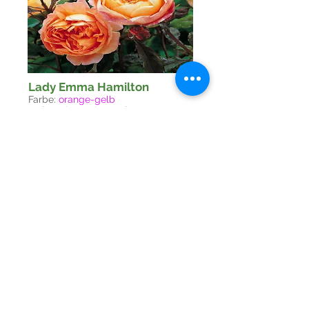
Lady Emma Hamilton
Farbe:
orange-gelb
Duft:
sehr starker Duft
Wuchshöhe in cm:
80-120