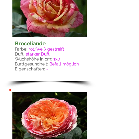
Broceliande
Farbe:
rot/weiß gestreift
Duft:
starker Duft
Wuchshöhe in cm:
130
Blattgesundheit:
Befall möglich
Eigenschaften:
-