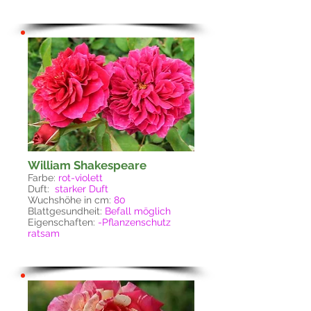
William Shakespeare
Farbe:
rot-violett
Duft:
starker Duft
Wuchshöhe in cm:
80
Blattgesundheit:
Befall möglich
Eigenschaften:
-Pflanzenschutz
ratsam